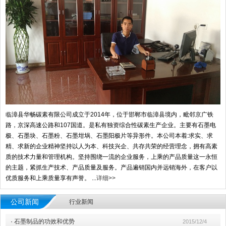
临漳县华畅碳素有限公司成立于2014年，位于邯郸市临漳县境内，毗邻京广铁
路，京深高速公路和107国道。是私有独资综合性碳素生产企业。主要有石墨电
极、石墨块、石墨粉、石墨坩埚、石墨阳极片等异形件。本公司本着:求实、求
精、求新的企业精神坚持以人为本、科技兴企、共存共荣的经营理念，拥有高素
质的技术力量和管理机构。坚持围绕一流的企业服务，上乘的产品质量这一永恒
的主题，紧抓生产技术、产品质量及服务。产品遍销国内并远销海外，在客户以
优质服务和上乘质量享有声誉。 ...
详细>>
公司新闻
行业新闻
·
石墨制品的功效和优势
2015/12/4